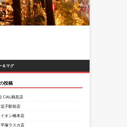
ー＆マグ
の投稿
62 CIAL鶴見店
1 逗子駅前店
7 イオン橋本店
4 平塚ラスカ店