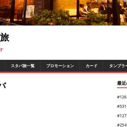
旅
す
スタバ旅一覧
プロモーション
カード
タンブラ
バ
最近
#12
#53
#12
#25