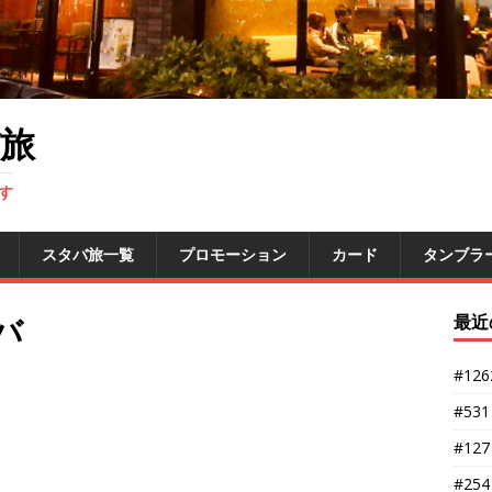
旅
す
スタバ旅一覧
プロモーション
カード
タンブラ
バ
最近
#12
#53
#12
#25