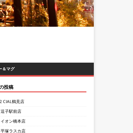
ー＆マグ
の投稿
62 CIAL鶴見店
1 逗子駅前店
7 イオン橋本店
4 平塚ラスカ店