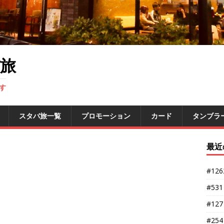
旅
す
スタバ旅一覧
プロモーション
カード
タンブラ
最近
#12
#53
#12
#25