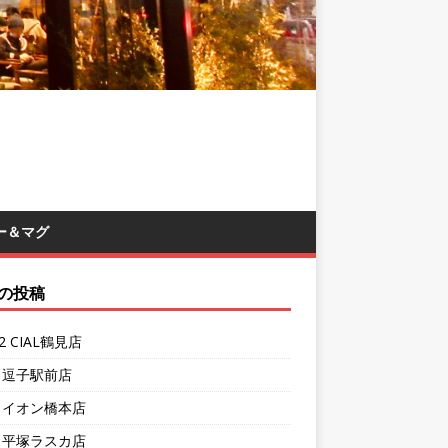
ー＆マグ
の投稿
62 CIAL鶴見店
1 逗子駅前店
7 イオン橋本店
4 平塚ラスカ店