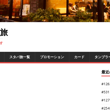
旅
す
スタバ旅一覧
プロモーション
カード
タンブラ
最近
#12
#53
#12
#25