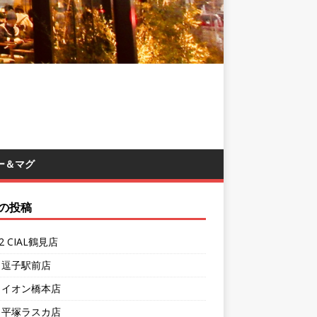
ー＆マグ
の投稿
62 CIAL鶴見店
1 逗子駅前店
7 イオン橋本店
4 平塚ラスカ店