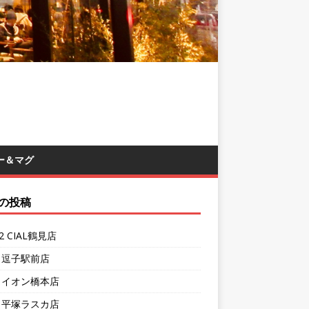
ー＆マグ
の投稿
62 CIAL鶴見店
1 逗子駅前店
7 イオン橋本店
4 平塚ラスカ店