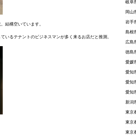
岐阜
岡山
岩手
況。結構空いています。
島根
しているテナントのビジネスマンが多く来るお店だと推測。
広島
徳島
愛媛
愛知
愛知
愛知
新潟
東京
東京
東京