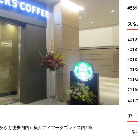
#56
スタ
201
201
201
201
201
201
201
アー
からも徒歩圏内）横浜アイマークプレイス内1階。
「な