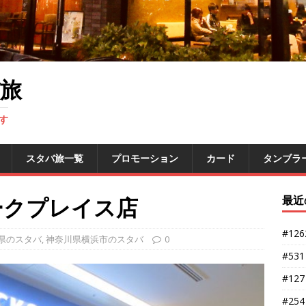
旅
す
スタバ旅一覧
プロモーション
カード
タンブラ
マークプレイス店
最近
#12
県のスタバ
,
神奈川県横浜市のスタバ
0
#53
#12
#25