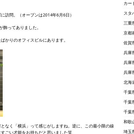
カー
スタ
訪問。（オープンは2014年6月6日）
三重
が飾ってありました。
京都
たばかりのオフィスビルにあります。
佐賀
兵庫
兵庫
兵庫
北海
千葉
千葉
千葉
和歌
何となく「横浜」って感じがしますね。逆に、この最小限の線
埼玉
はすごい才能をお持ちだと思いました笑