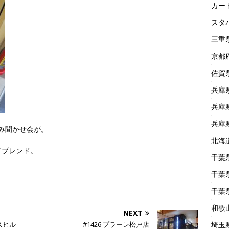
カー
スタ
三重
京都
佐賀
兵庫
兵庫
兵庫
み聞かせ会が。
北海
イブレンド。
千葉
千葉
千葉
和歌
NEXT
埼玉
スヒル
#1426 プラーレ松戸店