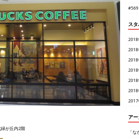
#56
スタ
201
201
201
201
201
201
201
アー
緑が丘内2階
「な