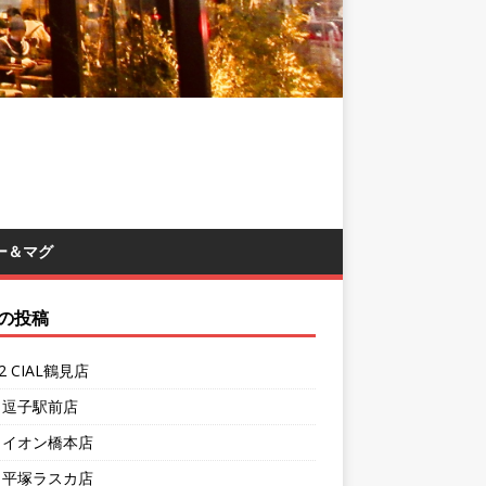
ー＆マグ
の投稿
62 CIAL鶴見店
1 逗子駅前店
7 イオン橋本店
4 平塚ラスカ店