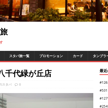
旅
す
スタバ旅一覧
プロモーション
カード
タンブラ
ル八千代緑が丘店
最近
#12
のスタバ
0
#53
#12
#25