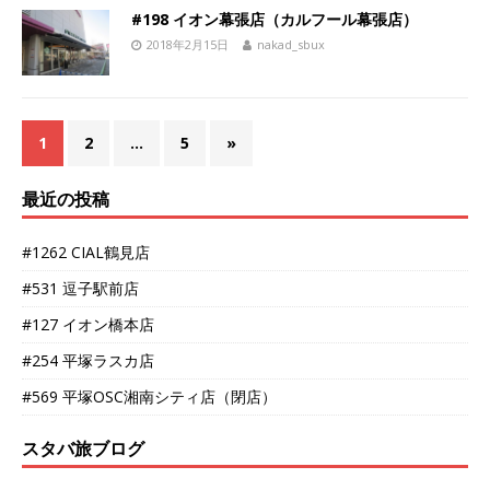
#198 イオン幕張店（カルフール幕張店）
2018年2月15日
nakad_sbux
1
2
…
5
»
最近の投稿
#1262 CIAL鶴見店
#531 逗子駅前店
#127 イオン橋本店
#254 平塚ラスカ店
#569 平塚OSC湘南シティ店（閉店）
スタバ旅ブログ