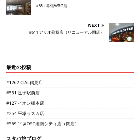
#651 幕張WBG店
NEXT
#611 アリオ蘇我店（リニューアル閉店）
最近の投稿
#1262 CIAL鶴見店
#531 逗子駅前店
#127 イオン橋本店
#254 平塚ラスカ店
#569 平塚OSC湘南シティ店（閉店）
スタバ旅ブログ