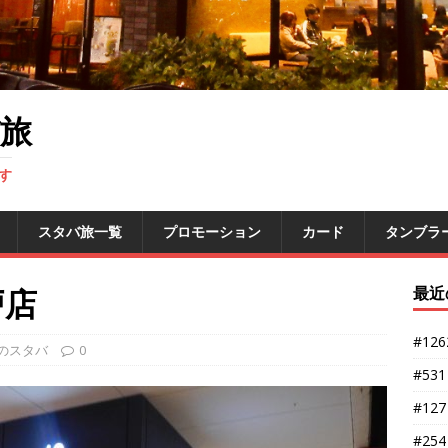
旅
す
スタバ旅一覧
プロモーション
カード
タンブラ
戸店
最近
#12
のスタバ
0
#53
#12
#25