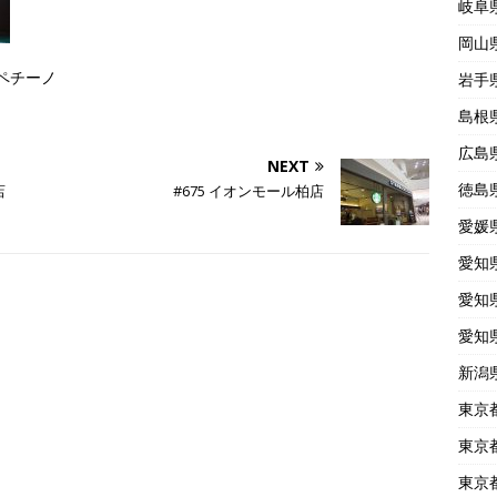
岐阜
岡山
ラペチーノ
岩手
島根
広島
NEXT
徳島
店
#675 イオンモール柏店
愛媛
愛知
愛知
愛知
新潟
東京
東京
東京