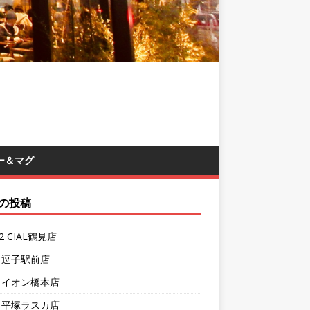
ー＆マグ
の投稿
62 CIAL鶴見店
1 逗子駅前店
7 イオン橋本店
4 平塚ラスカ店